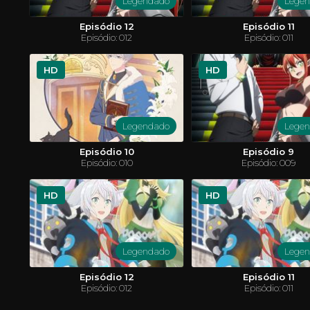
Legendado
Lege
Episódio 12
Episódio 11
Episódio: 012
Episódio: 011
HD
HD
Legendado
Lege
Fairy Tail
Yu-Gi-Oh
 garoto
Lucy é uma garota de 16 anos que quer se tornar
O jovem e
Episódio 10
Episódio 9
quete. Em
uma maga completa, para isso, ela precisa entrar
derrota o 
Episódio: 010
Episódio: 009
 um outro
em uma guilda de magos. Um dia visitando a
duelo de ca
. Lá, ele
cidade de Harujion, ela conhece Natsu, um jovem
cabeça Mi
rnar sua
rapaz que fica facilmente enjoado com qualquer
inesperad
tipo de transporte. Mas Natsu não é apenas uma
ACTION & ADVENTURE
ANIMAÇÃO
mundo e pa
AVEN
HD
HD
criança fraca, ele é um membro de uma das
salvar os a
COMÉDIA
MISTÉRIO
SCI-FI & FANTASY
FICÇÃO CI
maiores e infames guildas: FAIRY TAIL.
Legendado
Lege
Episódio 12
Episódio 11
Episódio: 012
Episódio: 011