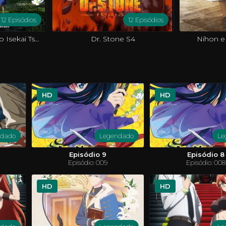
12 Episódios
12 Episódios
Around 40 Otoko no Isekai Tsuuhan
Dr. Stone S4
Nihon e
HD
HD
ndado
Legendado
Le
Episódio 9
Episódio 8
Episódio: 009
Episódio: 008
HD
HD