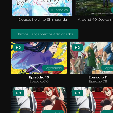
11 Episódios
Douse, Koishite Shimaunda
Últimos Lançamentos Adicionados
HD
HD
Legendado
Lege
Episódio 10
Episódio 11
Episódio: 010
Episódio: 011
HD
HD