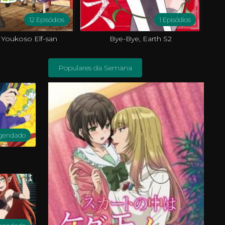
12 Episódios
1 Episódios
 Youkoso Elf-san
Bye-Bye, Earth S2
Populares da Semana
gendado