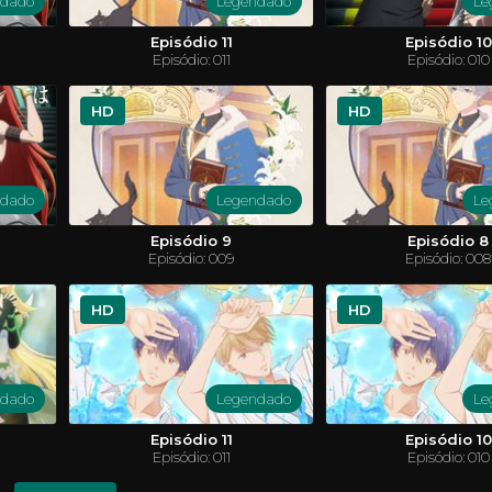
ndado
Legendado
Le
Episódio 11
Episódio 10
Episódio: 011
Episódio: 010
HD
HD
ndado
Legendado
Le
! S1
Clarencio, O Otimista
studante do ensino médio Yugi Muto
Clarêncio é um menino espirituoso
Episódio 9
Episódio 8
campeão mundial, Seto Kaiba, em um
boas em tudo, e por isso é um po
Episódio: 009
Episódio: 008
rtas com a misteriosa ajuda do quebra-
melhores amigos são Jeff, um m
llenium. Em razão de sua vitória
fobias e não consegue aguentar c
a, Yugi se torna famoso em todo o
Sumo, um menino com um jeit
ssa a participar de outros duelos para
TURA
FANTASIA
sempre está ao lado de Clarêncio. 
CARTOON
COMÉDIA
HD
HD
migos e a família.
únicas da vida de Clarêncio podem s
ENTÍFICA
SHOUNEN
ndado
Legendado
Le
Episódio 11
Episódio 10
Episódio: 011
Episódio: 010