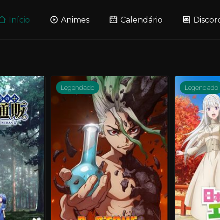
Início
Animes
Calendário
Discor
Legendado
Legendado