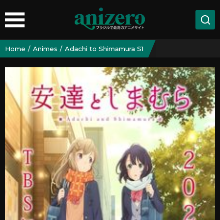
Home
Animes
Adachi to Shimamura S1