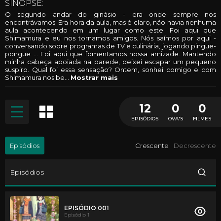
SINOPSE:
O segundo andar do ginásio - era onde sempre nos
encontrávamos. Era hora da aula, mas é claro, não havia nenhuma
aula acontecendo em um lugar como este. Foi aqui que
Shimamura e eu nos tornamos amigos. Nós saímos por aqui -
conversando sobre programas de TV e culinária, jogando pingue-
pongue ... Foi aqui que fomentamos nossa amizade. Mantendo
minha cabeça apoiada na parede, deixei escapar um pequeno
suspiro. Qual foi essa sensação? Ontem, sonhei comigo e com
Shimamura nos be
...
Mostrar mais
12
0
0
EPISÓDIOS
OVA'S
FILMES
Episódios
Crescente
Decrescente
Episódios
EPISÓDIO 001
Episódio 1