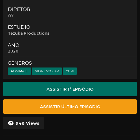
DIRETOR
???
ESTÚDIO
Tezuka Productions
ANO
2020
GÊNEROS
ROMANCE
VIDA ESCOLAR
YURI
ASSISTIR 1º EPISÓDIO
ASSISTIR ÚLTIMO EPISÓDIO
948
Views