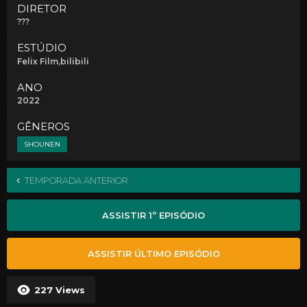
DIRETOR
???
ESTÚDIO
Felix Film,bilibili
ANO
2022
GÊNEROS
SHOUNEN
TEMPORADA ANTERIOR
ASSISTIR 1º EPISÓDIO
ASSISTIR ÚLTIMO EPISÓDIO
227
Views