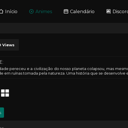
Início
Animes
Calendário
Discor
0
Views
E:
ade pereceu e a civilização do nosso planeta colapsou, mas mesmo
e em ruínas tomada pela natureza. Uma história que se desenvolve
s