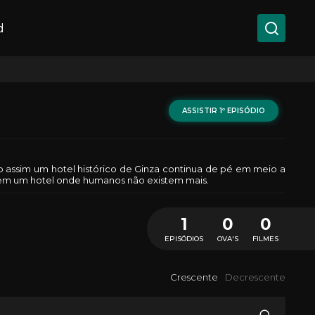
d
ASSISTIR 1º EPISÓDIO
 assim um hotel histórico de Ginza continua de pé em meio a
 em um hotel onde humanos não existem mais.
1
0
0
EPISÓDIOS
OVA'S
FILMES
Crescente
Decrescente