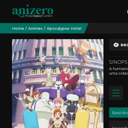
Home
Animes
Apocalypse Hotel
88
SINOPS
A humanid
uma cidad
Episódio