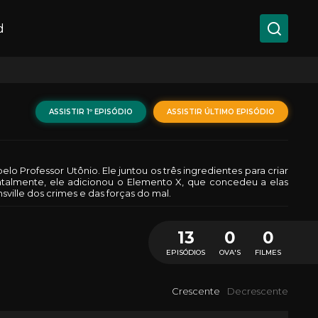
d
ASSISTIR 1º EPISÓDIO
ASSISTIR ÚLTIMO EPISÓDIO
elo Professor Utônio. Ele juntou os três ingredientes para criar
ntalmente, ele adicionou o Elemento X, que concedeu a elas
ville dos crimes e das forças do mal.
13
0
0
EPISÓDIOS
OVA'S
FILMES
Crescente
Decrescente