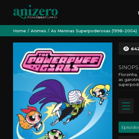
Home
Animes
As Meninas Superpoderosas (1998-2004)
64
SINOPS
Florzinha,
as garoti
superpode
Episódio