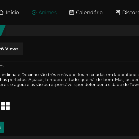
Início
Animes
Calendário
Discor
28
Views
E:
 Lindinha e Docinho são três irmãs que foram criadas em laboratório p
nhas perfeitas: Açúcar, tempero e tudo que há de bom. Mas, acide
res, e agora elas são as responsáveis por defender a cidade de Towns
s