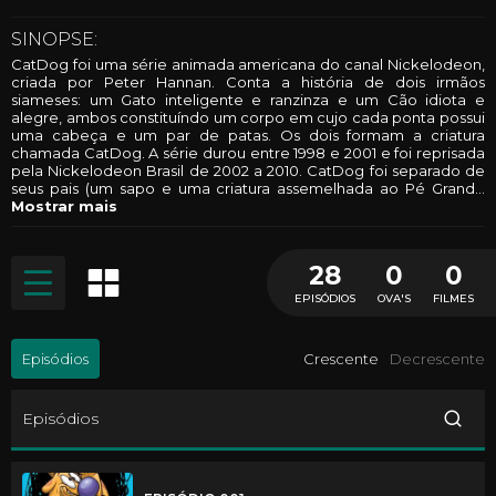
SINOPSE:
CatDog foi uma série animada americana do canal Nickelodeon,
criada por Peter Hannan. Conta a história de dois irmãos
siameses: um Gato inteligente e ranzinza e um Cão idiota e
alegre, ambos constituíndo um corpo em cujo cada ponta possui
uma cabeça e um par de patas. Os dois formam a criatura
chamada CatDog. A série durou entre 1998 e 2001 e foi reprisada
pela Nickelodeon Brasil de 2002 a 2010. CatDog foi separado de
seus pais (um sapo e uma criatura assemelhada ao Pé Grand
...
Mostrar mais
28
0
0
EPISÓDIOS
OVA'S
FILMES
Episódios
Crescente
Decrescente
Episódios