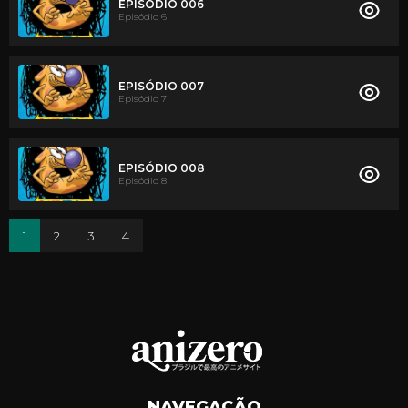
EPISÓDIO 006
Episódio 6
EPISÓDIO 007
Episódio 7
EPISÓDIO 008
Episódio 8
1
2
3
4
NAVEGAÇÃO