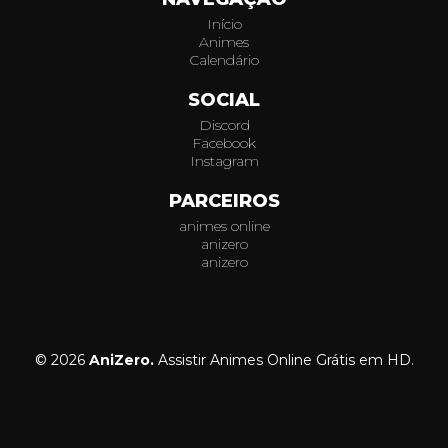
Início
Animes
Calendário
SOCIAL
Discord
Facebook
Instagram
PARCEIROS
animes online
anizero
anizero
© 2026
AniZero.
Assistir Animes Online Grátis em HD.