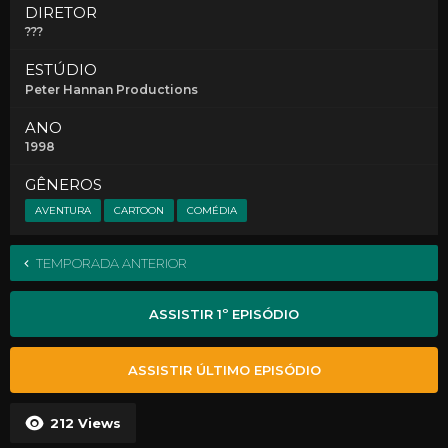
DIRETOR
???
ESTÚDIO
Peter Hannan Productions
ANO
1998
GÊNEROS
AVENTURA
CARTOON
COMÉDIA
TEMPORADA ANTERIOR
ASSISTIR 1º EPISÓDIO
ASSISTIR ÚLTIMO EPISÓDIO
212
Views