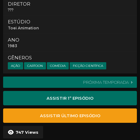
DIRETOR
???
ESTÚDIO
Toei Animation
ANO
1983
GÊNEROS
AÇÃO
CARTOON
COMÉDIA
FICÇÃO CIENTÍFICA
PRÓXIMA TEMPORADA
ASSISTIR 1º EPISÓDIO
ASSISTIR ÚLTIMO EPISÓDIO
747
Views