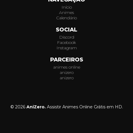
Início
Animes
Calendário
SOCIAL
Discord
Facebook
Instagram
PARCEIROS
animes online
anizero
anizero
© 2026
AniZero.
Assistir Animes Online Grátis em HD.