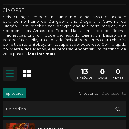
SINOPSE:
Seis crianças embarcam numa montanha russa e acabam
parando no Reino de Dungeons and Dragons, a Caverna do
Dragão. Para receber aos perigos daquela terra mágica, elas
recebem seis Armas do Poder: Hank, um arco de flechas
magnéticas; Eric, um poderoso escudo; Diana, um bastão para
acrobacias; Sheila, um capuz de invisibilidade; Presto, um chapéu
de feiticeiro; e Bobby, um tacape superpoderoso. Com a ajuda
do Mestre dos Magos, eles tentarão encontrar um caminho de
volta para c
...
Mostrar mais
13
0
0
EPISÓDIOS
OVA'S
FILMES
Episódios
Crescente
Decrescente
Episódios