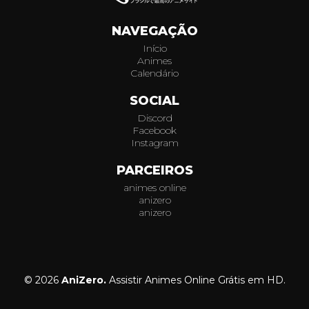
NAVEGAÇÃO
Início
Animes
Calendário
SOCIAL
Discord
Facebook
Instagram
PARCEIROS
animes online
anizero
anizero
© 2026
AniZero.
Assistir Animes Online Grátis em HD.