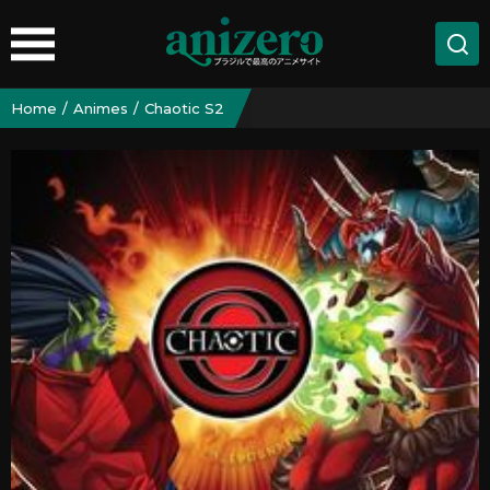
Home
Animes
Chaotic S2