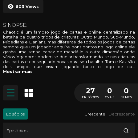
603
Views
SINOPSE:
Chaotic é um famoso jogo de cartas e online centralizado na
batalha de quatro tribos de criaturas: Outro Mundo, Sub-Mundo,
Mipedians e Danians, mas diferente de todos os jogos de cartas
sempre que um jogador adquire bons pontos no jogo online ele
ganha uma senha capaz de mandá-lo a outra dimensão onde
vários jogadores podem se duelar transformando-se nas criaturas
das cartas e conseguindo novas para seu baralho. Tom e Kaz são
dois amigos que viviam jogando tanto o jogo de ca
...
Mostrar mais
27
0
0
EPISÓDIOS
OVA'S
FILMES
Episódios
Crescente
Decrescente
Episódios