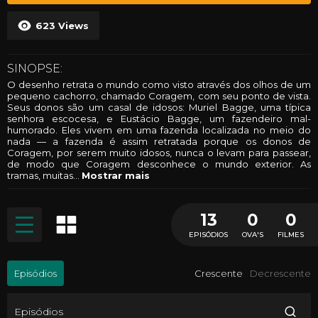
623
Views
SINOPSE:
O desenho retrata o mundo como visto através dos olhos de um
pequeno cachorro, chamado Coragem, com seu ponto de vista.
Seus donos são um casal de idosos: Muriel Bagge, uma típica
senhora escocesa, e Eustácio Bagge, um fazendeiro mal-
humorado. Eles vivem em uma fazenda localizada no meio do
nada — a fazenda é assim retratada porque os donos de
Coragem, por serem muito idosos, nunca o levam para passear,
de modo que Coragem desconhece o mundo exterior. As
tramas, muitas
...
Mostrar mais
13
0
0
EPISÓDIOS
OVA'S
FILMES
Episódios
Crescente
Decrescente
Episódios