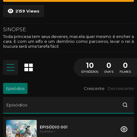
2159
Views
SINOPSE:
Toda princesa tem seus deveres, mas ela quer mesmo é encher a
cara. E com um elfo e um demônio como parceiros, levar o rei à
loucura será uma tarefa fácil.
10
0
0
EPISÓDIOS
OVA'S
FILMES
Episódios
Crescente
Decrescente
Episódios
EPISÓDIO 001
Episódio 1