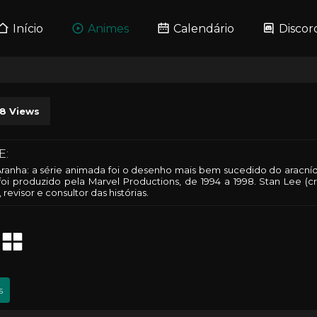
Início
Animes
Calendário
Discor
48
Views
E:
nha: a série animada foi o desenho mais bem sucedido do aracnídeo 
oi produzido pela Marvel Productions, de 1994 a 1998. Stan Lee (
 revisor e consultor das histórias.
s