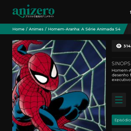
Home
Animes
Homem-Aranha: A Série Animada S4
31
SINOPS
Homem-Ara
desenho f
executivo,
Episódio