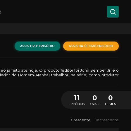
d
ASSISTIR 1º EPISÓDIO
ASSISTIR ÚLTIMO EPISÓDIO
já feito até hoje. O produtor/editor foi John Semper Jr, e o
criador do Homem-Aranha) trabalhou na série; como produtor
11
0
0
EPISÓDIOS
OVA'S
FILMES
Crescente
Decrescente