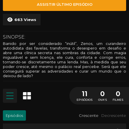
ASSISTIR ÚLTIMO EPISÓDIO
663
Views
SINOPSE:
Banido por ser considerado “inútil”, Zenos, um curandeiro
autodidata das favelas, transforma o desespero em desafio e
abre uma clínica secreta nas sombras da cidade. Com magia
inigualável e sem licença, ele cura, conforta e corrige erros,
tornando-se discretamente uma lenda. Mas, à medida que seu
poder cresce, até mesmo o palácio real percebe. Será que ele
conseguirá superar as adversidades e curar um mundo que o
deixou de lado?
11
0
0
EPISÓDIOS
OVA'S
FILMES
Episódios
Crescente
Decrescente