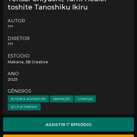
toshite Tanoshiku Ikiru
AUTOR
???
DIRETOR
???
ESTÚDIO
Makaria
, SB Creative
ANO
2025
GÊNEROS
ACTION & ADVENTURE
ANIMAÇÃO
COMÉDIA
SCI-FI & FANTASY
ASSISTIR 1º EPISÓDIO