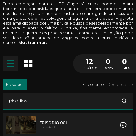
Tudo começou com as "17 Origens", cujos poderes foram
transmitidos a indivíduos que ainda existem em todo o mundo
nos dias de hoje. Um homem misterioso carregando um caixão e
uma garota de olhos selvagens chegam a uma cidade. A garota
está amaldiçoada por uma bruxa e busca desesperadamente por
ela para quebrar o feitiço. A bruxa, finalmente encontrada, é
realmente quem eles procuravam? E como essa maldição pode
ser desfeita? A jornada de vingança contra a bruxa malévola
come
...
Mostrar mais
12
0
0
EPISÓDIOS
OVA'S
FILMES
Episódios
Crescente
Decrescente
Episódios
EPISÓDIO 001
Episódio 1