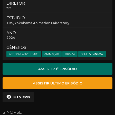
DIRETOR
???
ESTÚDIO
TBS
, Yokohama Animation Laboratory
ANO
2024
GÊNEROS
ACTION & ADVENTURE
ANIMAÇÃO
DRAMA
SCI-FI & FANTASY
ASSISTIR 1º EPISÓDIO
ASSISTIR ÚLTIMO EPISÓDIO
151
Views
SINOPSE: