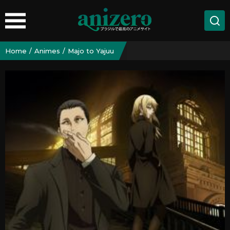
Home
Animes
Majo to Yajuu