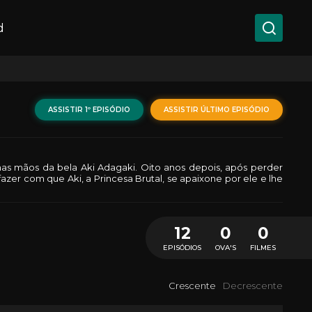
d
ASSISTIR 1º EPISÓDIO
ASSISTIR ÚLTIMO EPISÓDIO
s mãos da bela Aki Adagaki. Oito anos depois, após perder
zer com que Aki, a Princesa Brutal, se apaixone por ele e lhe
12
0
0
EPISÓDIOS
OVA'S
FILMES
Crescente
Decrescente