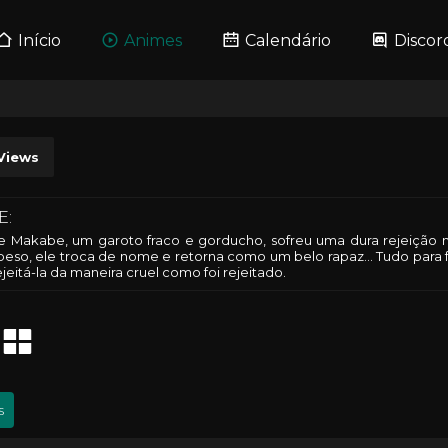
Início
Animes
Calendário
Discor
Views
E:
Makabe, um garoto fraco e gorducho, sofreu uma dura rejeição na
peso, ele troca de nome e retorna como um belo rapaz... Tudo para fa
jeitá-la da maneira cruel como foi rejeitado.
s