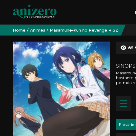
Home
Animes
Masamune-kun no Revenge R S2
85
SINOPS
Masamune 
bastante 
permita re
Episódio