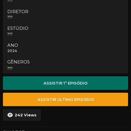
???
DIRETOR
???
ESTÚDIO
???
ANO
2024
GÊNEROS
???
ASSISTIR 1º EPISÓDIO
ASSISTIR ÚLTIMO EPISÓDIO
242
Views