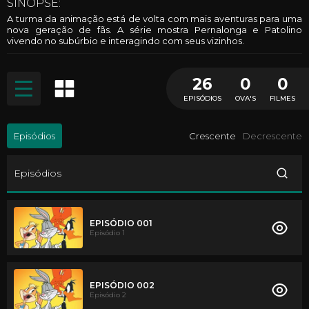
SINOPSE:
A turma da animação está de volta com mais aventuras para uma
nova geração de fãs. A série mostra Pernalonga e Patolino
vivendo no subúrbio e interagindo com seus vizinhos.
26
0
0
EPISÓDIOS
OVA'S
FILMES
Episódios
Crescente
Decrescente
Episódios
EPISÓDIO 001
Episódio 1
EPISÓDIO 002
Episódio 2