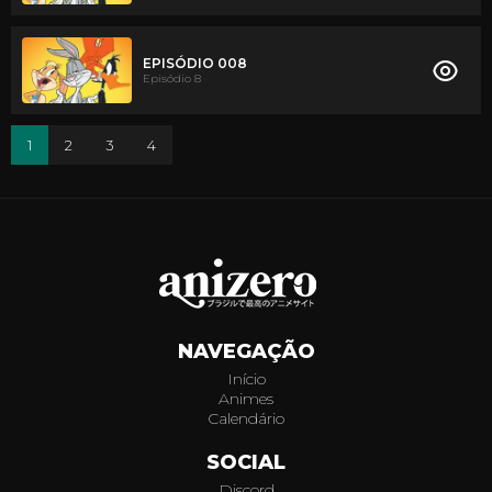
EPISÓDIO 008
Episódio 8
1
2
3
4
NAVEGAÇÃO
Início
Animes
Calendário
SOCIAL
Discord