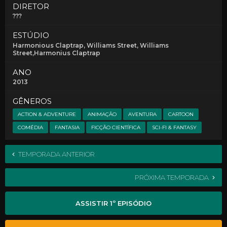
DIRETOR
???
ESTÚDIO
Harmonious Claptrap
, Williams Street
, Williams
Street,Harmonius Claptrap
ANO
2013
GÊNEROS
ACTION & ADVENTURE
ANIMAÇÃO
AVENTURA
CARTOON
COMÉDIA
FANTASIA
FICÇÃO CIENTÍFICA
SCI-FI & FANTASY
TEMPORADA ANTERIOR
PRÓXIMA TEMPORADA
ASSISTIR 1º EPISÓDIO