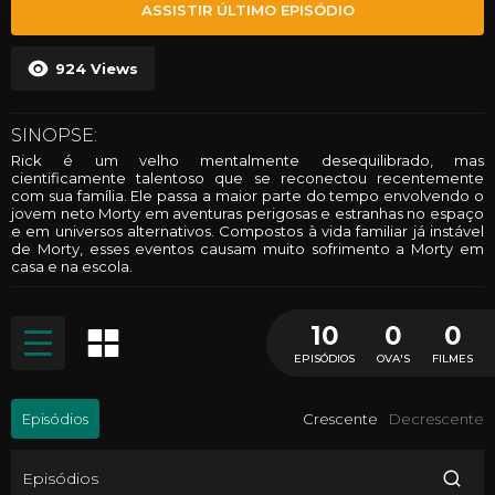
ASSISTIR ÚLTIMO EPISÓDIO
924
Views
SINOPSE:
Rick é um velho mentalmente desequilibrado, mas
cientificamente talentoso que se reconectou recentemente
com sua família. Ele passa a maior parte do tempo envolvendo o
jovem neto Morty em aventuras perigosas e estranhas no espaço
e em universos alternativos. Compostos à vida familiar já instável
de Morty, esses eventos causam muito sofrimento a Morty em
casa e na escola.
10
0
0
EPISÓDIOS
OVA'S
FILMES
Episódios
Crescente
Decrescente
Episódios