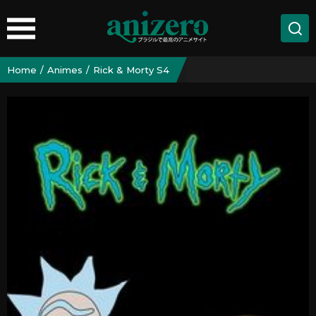
Home
Animes
Rick & Morty S4