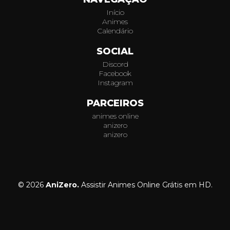
Início
Animes
Calendário
SOCIAL
Discord
Facebook
Instagram
PARCEIROS
animes online
anizero
anizero
© 2026
AniZero.
Assistir Animes Online Grátis em HD.