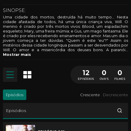
SINOPSE:
Uma cidade dos mortos, destruída há muito tempo... Nesta
cidade afastada de todos, há uma única criança viva, Will. O
menino é criado por três mortos vivos: Blood, um espadachim
esqueleto; Mary, uma freira múmia; e Gus, um mago fantasma. Ele
é criado por eles recebendo ensinamentos e amor. Mas um dia o
jovem começa a ter dúvidas. "Quem é este 'eu'?" Assim os
mistérios dessa cidade longínqua passam a ser desvendados por
Will. O amor e a misericórdia dos deuses bons. A paranói
...
Mostrar mais
12
0
0
EPISÓDIOS
OVA'S
FILMES
Episódios
Crescente
Decrescente
Episódios