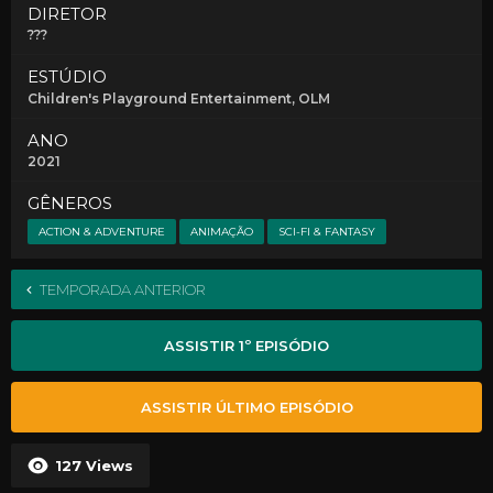
DIRETOR
???
ESTÚDIO
Children's Playground Entertainment
, OLM
ANO
2021
GÊNEROS
ACTION & ADVENTURE
ANIMAÇÃO
SCI-FI & FANTASY
TEMPORADA ANTERIOR
ASSISTIR 1º EPISÓDIO
ASSISTIR ÚLTIMO EPISÓDIO
127
Views