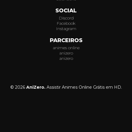
SOCIAL
Discord
Facebook
Instagram
PARCEIROS
animes online
anizero
anizero
© 2026
AniZero.
Assistir Animes Online Grátis em HD.