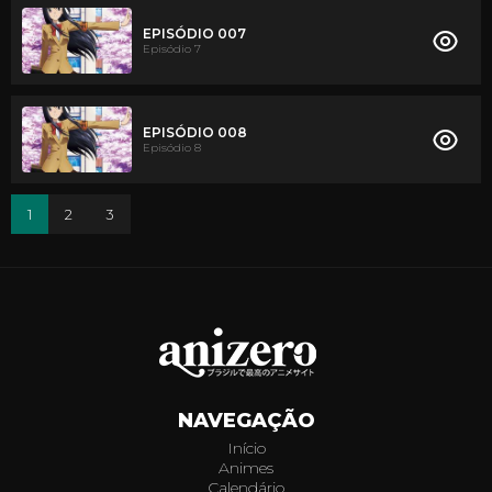
EPISÓDIO 007
Episódio 7
EPISÓDIO 008
Episódio 8
1
2
3
NAVEGAÇÃO
Início
Animes
Calendário