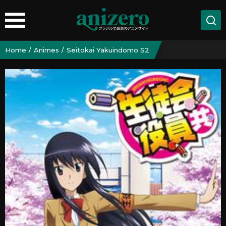
Home
Animes
Seitokai Yakuindomo S2