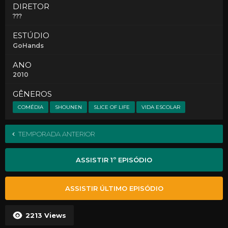
DIRETOR
???
ESTÚDIO
GoHands
ANO
2010
GÊNEROS
COMÉDIA
SHOUNEN
SLICE OF LIFE
VIDA ESCOLAR
TEMPORADA ANTERIOR
ASSISTIR 1º EPISÓDIO
ASSISTIR ÚLTIMO EPISÓDIO
2213
Views