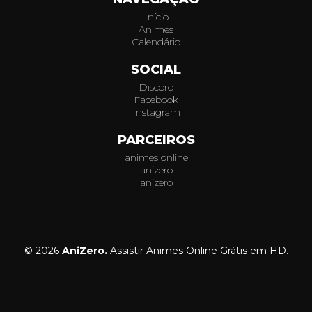
Início
Animes
Calendário
SOCIAL
Discord
Facebook
Instagram
PARCEIROS
animes online
anizero
anizero
© 2026
AniZero.
Assistir Animes Online Grátis em HD.