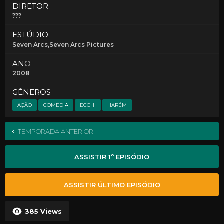
DIRETOR
???
ESTÚDIO
Seven Arcs,Seven Arcs Pictures
ANO
2008
GÊNEROS
AÇÃO
COMÉDIA
ECCHI
HARÉM
TEMPORADA ANTERIOR
ASSISTIR 1º EPISÓDIO
ASSISTIR ÚLTIMO EPISÓDIO
385
Views