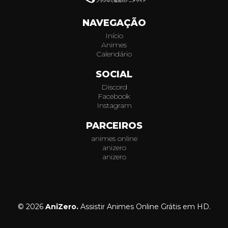
NAVEGAÇÃO
Início
Animes
Calendário
SOCIAL
Discord
Facebook
Instagram
PARCEIROS
animes online
anizero
anizero
© 2026
AniZero.
Assistir Animes Online Grátis em HD.