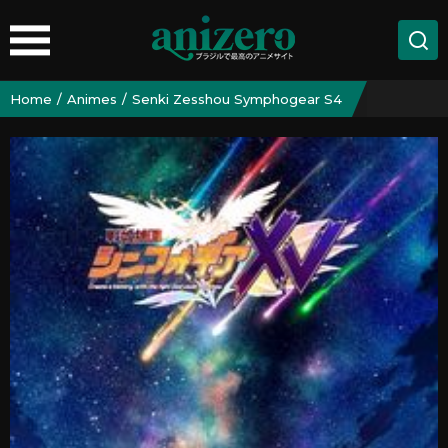
Home
Animes
Senki Zesshou Symphogear S4