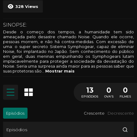
328
Views
SINOPSE:
Desde o começo dos tempos, a humanidade tem sido
ameaçada pelo desastre chamado Noise. Quando ele ocorre,
pessoas morrem, e não há contra-medidas. Com excessão de
uma: o super secreto Sistema Symphogear, capaz de eliminar
Noise, foi implantado no Japão. Sem conhecimento do público
em geral, duas meninas empunhando os Symphogears lutam
implacavelmente para proteger a sociedade da devastação do
Noise. Seria uma surpresa ainda maior para as pessoas saber que
suas protetoras são
...
Mostrar mais
13
0
0
EPISÓDIOS
OVA'S
FILMES
Episódios
Crescente
Decrescente
Episódios