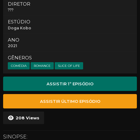
DIRETOR
???
ESTÚDIO
Doga Kobo
ANO
2021
GÊNEROS
COMÉDIA
ROMANCE
SLICE OF LIFE
ASSISTIR 1º EPISÓDIO
ASSISTIR ÚLTIMO EPISÓDIO
208
Views
SINOPSE: