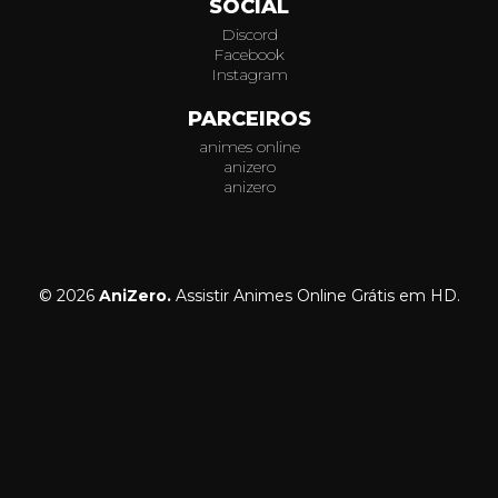
SOCIAL
Discord
Facebook
Instagram
PARCEIROS
animes online
anizero
anizero
© 2026
AniZero.
Assistir Animes Online Grátis em HD.