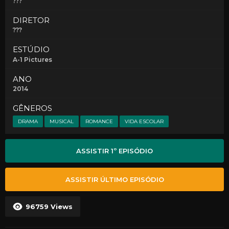
???
DIRETOR
???
ESTÚDIO
A-1 Pictures
ANO
2014
GÊNEROS
DRAMA
MUSICAL
ROMANCE
VIDA ESCOLAR
ASSISTIR 1º EPISÓDIO
ASSISTIR ÚLTIMO EPISÓDIO
96759
Views