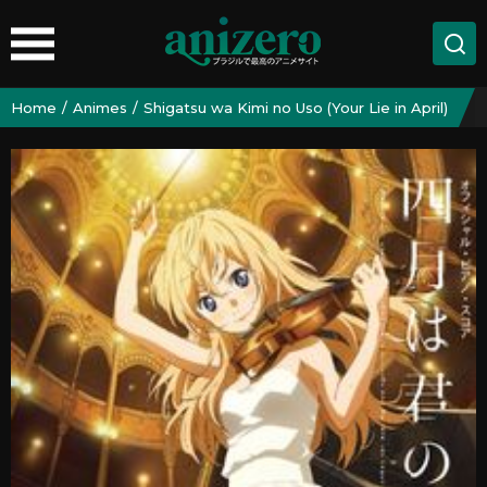
Home
Animes
Shigatsu wa Kimi no Uso (Your Lie in April)