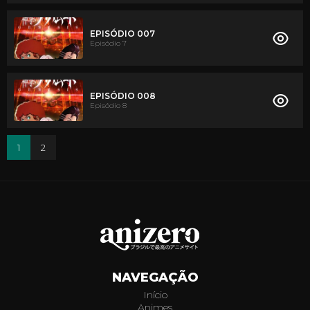
EPISÓDIO 007
Episódio 7
EPISÓDIO 008
Episódio 8
1
2
NAVEGAÇÃO
Início
Animes