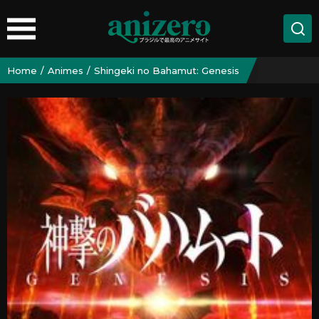
Home
Animes
Shingeki no Bahamut: Genesis