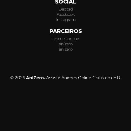
SOCIAL
Discord
Facebook
Instagram
PARCEIROS
animes online
anizero
anizero
© 2026
AniZero.
Assistir Animes Online Grátis em HD.