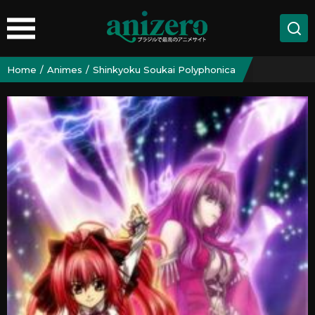
Home
Animes
Shinkyoku Soukai Polyphonica