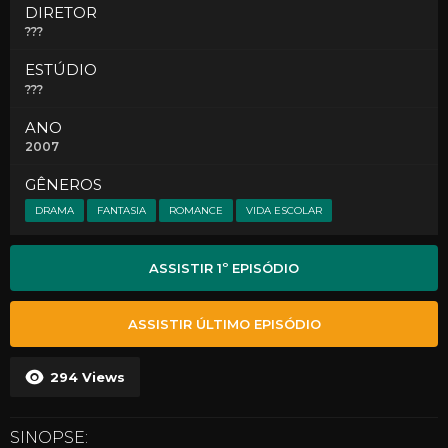
DIRETOR
???
ESTÚDIO
???
ANO
2007
GÊNEROS
DRAMA
FANTASIA
ROMANCE
VIDA ESCOLAR
ASSISTIR 1º EPISÓDIO
ASSISTIR ÚLTIMO EPISÓDIO
294
Views
SINOPSE: