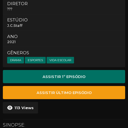
DIRETOR
???
ESTÚDIO
J.C.Staff
ANO
2021
GÊNEROS
DRAMA
ESPORTES
VIDA ESCOLAR
ASSISTIR 1º EPISÓDIO
ASSISTIR ÚLTIMO EPISÓDIO
113
Views
SINOPSE: