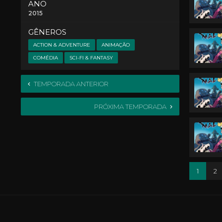
ANO
2015
GÊNEROS
ACTION & ADVENTURE
ANIMAÇÃO
COMÉDIA
SCI-FI & FANTASY
TEMPORADA ANTERIOR
PRÓXIMA TEMPORADA
1
2