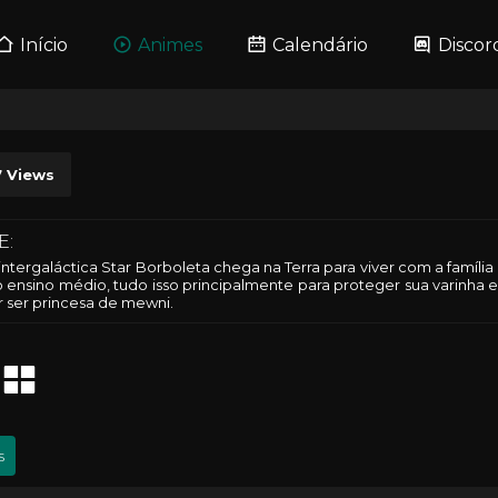
Início
Animes
Calendário
Discor
7
Views
E:
intergaláctica Star Borboleta chega na Terra para viver com a família
o ensino médio, tudo isso principalmente para proteger sua varinh
r ser princesa de mewni.
s