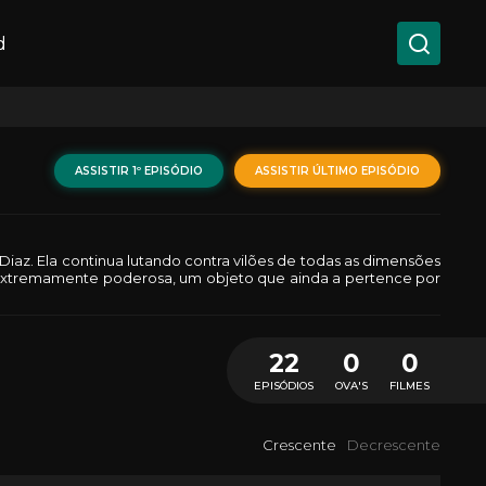
d
ASSISTIR 1º EPISÓDIO
ASSISTIR ÚLTIMO EPISÓDIO
 Diaz. Ela continua lutando contra vilões de todas as dimensões
a extremamente poderosa, um objeto que ainda a pertence por
22
0
0
EPISÓDIOS
OVA'S
FILMES
Crescente
Decrescente