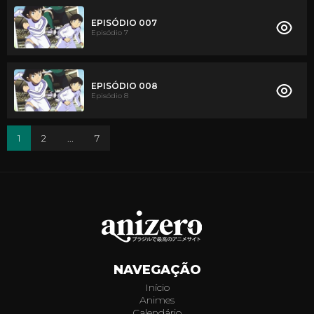
EPISÓDIO 007
Episódio 7
EPISÓDIO 008
Episódio 8
1
2
...
7
NAVEGAÇÃO
Início
Animes
Calendário