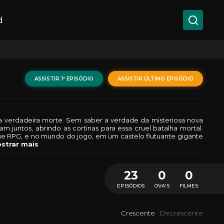
d
ASSISTIR 1º EPISÓDIO
ASSISTIR ÚLTIMO EPISÓDIO
a verdadeira morte. Sem saber a verdade da misteriosa nova
 juntos, abrindo as cortinas para essa cruel batalha mortal.
se RPG, e no mundo do jogo, em um castelo flutuante gigante
strar mais
23
0
0
EPISÓDIOS
OVA'S
FILMES
Crescente
Decrescente