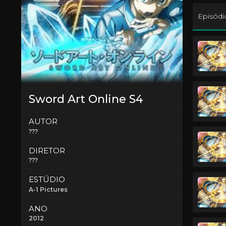
Episódi
Sword Art Online S4
AUTOR
???
DIRETOR
???
ESTÚDIO
A-1 Pictures
ANO
2012