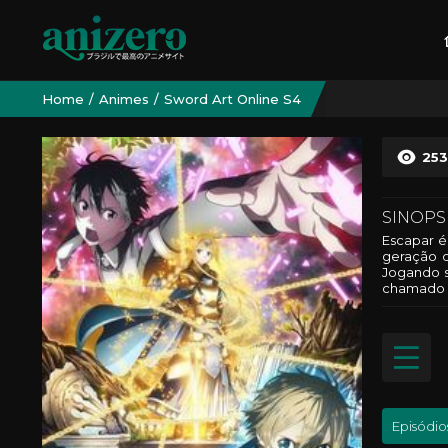
Home
Animes
Sword Art Online S4
25
SINOPS
Escapar é
geração d
Jogando s
chamado A
Episódio