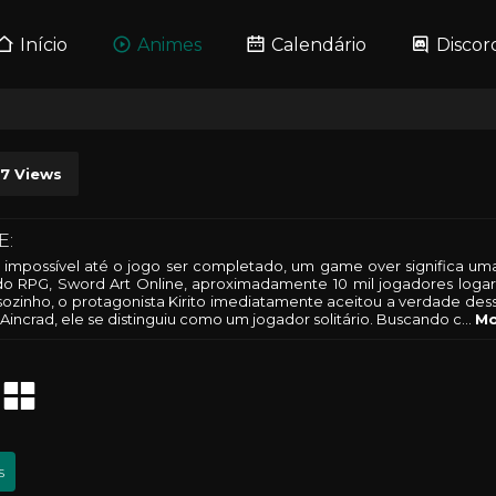
Início
Animes
Calendário
Discor
37
Views
E:
 impossível até o jogo ser completado, um game over significa um
o RPG, Sword Art Online, aproximadamente 10 mil jogadores logaram
ozinho, o protagonista Kirito imediatamente aceitou a verdade des
incrad, ele se distinguiu como um jogador solitário. Buscando c
...
Mo
s