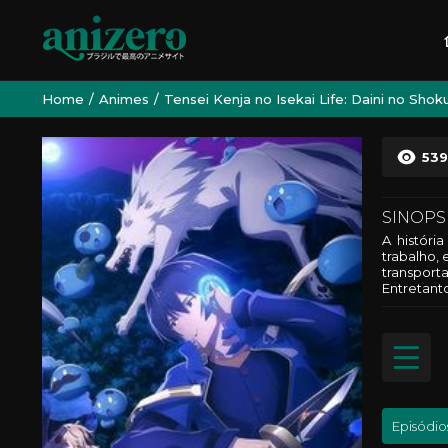
Home
Animes
Tensei Kenja no Isekai Life: Daini no Sho
539
SINOPS
A históri
trabalho,
transport
Entretant
Episódio