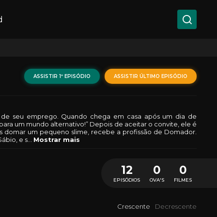
d
ASSISTIR 1º EPISÓDIO
ASSISTIR ÚLTIMO EPISÓDIO
fícil de seu emprego. Quando chega em casa após um dia de
ra um mundo alternativo!” Depois de aceitar o convite, ele é
ós domar um pequeno slime, recebe a profissão de Domador.
ábio, e s
...
Mostrar mais
12
0
0
EPISÓDIOS
OVA'S
FILMES
Crescente
Decrescente