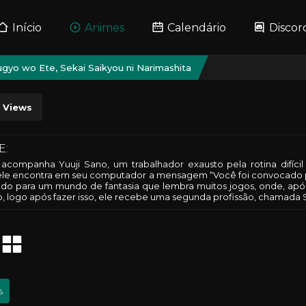
Início
Animes
Calendário
Discor
kugyo wo Ete, Sekai Saikyou ni Narimashita
Views
E:
a acompanha Yuuji Sano, um trabalhador exausto pela rotina di
 ele encontra em seu computador a mensagem “Você foi convocado pa
ado para um mundo de fantasia que lembra muitos jogos, onde, ap
o, logo após fazer isso, ele recebe uma segunda profissão, chamada S
s