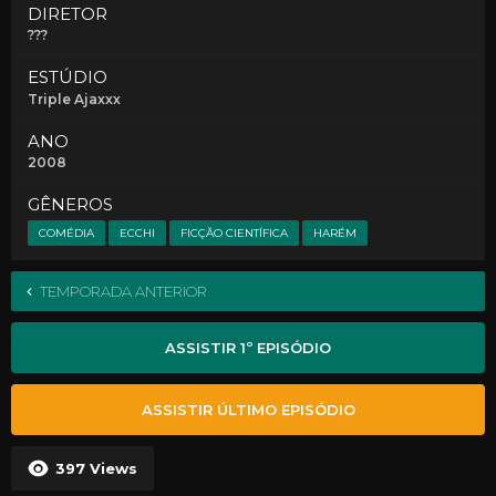
DIRETOR
???
ESTÚDIO
Triple Ajaxxx
ANO
2008
GÊNEROS
COMÉDIA
ECCHI
FICÇÃO CIENTÍFICA
HARÉM
TEMPORADA ANTERIOR
ASSISTIR 1º EPISÓDIO
ASSISTIR ÚLTIMO EPISÓDIO
397
Views