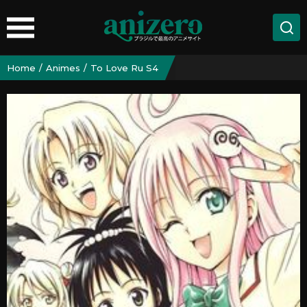
Home
Animes
To Love Ru S4