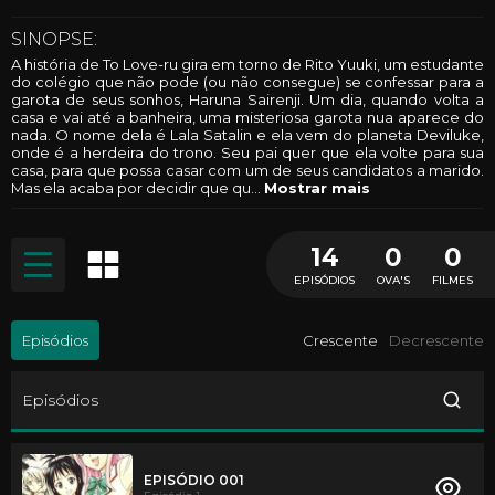
SINOPSE:
A história de To Love-ru gira em torno de Rito Yuuki, um estudante
do colégio que não pode (ou não consegue) se confessar para a
garota de seus sonhos, Haruna Sairenji. Um dia, quando volta a
casa e vai até a banheira, uma misteriosa garota nua aparece do
nada. O nome dela é Lala Satalin e ela vem do planeta Deviluke,
onde é a herdeira do trono. Seu pai quer que ela volte para sua
casa, para que possa casar com um de seus candidatos a marido.
Mas ela acaba por decidir que qu
...
Mostrar mais
14
0
0
EPISÓDIOS
OVA'S
FILMES
Episódios
Crescente
Decrescente
Episódios
EPISÓDIO 001