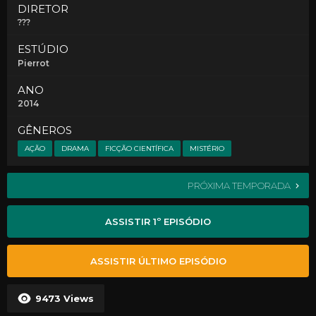
DIRETOR
???
ESTÚDIO
Pierrot
ANO
2014
GÊNEROS
AÇÃO
DRAMA
FICÇÃO CIENTÍFICA
MISTÉRIO
PRÓXIMA TEMPORADA
ASSISTIR 1º EPISÓDIO
ASSISTIR ÚLTIMO EPISÓDIO
9473
Views