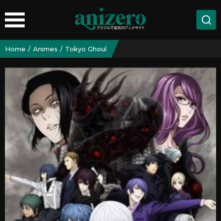
Home
Animes
Tokyo Ghoul