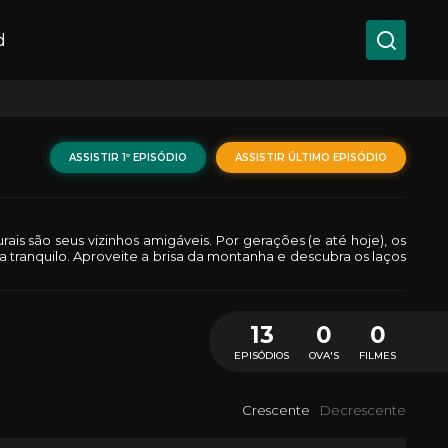
d
ASSISTIR 1º EPISÓDIO
ASSISTIR ÚLTIMO EPISÓDIO
is são seus vizinhos amigáveis. Por gerações (e até hoje), os
 tranquilo. Aproveite a brisa da montanha e descubra os laços
13
0
0
EPISÓDIOS
OVA'S
FILMES
Crescente
Decrescente