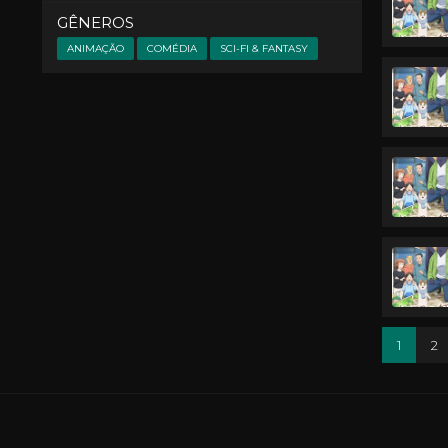
GÊNEROS
ANIMAÇÃO
COMÉDIA
SCI-FI & FANTASY
1
2