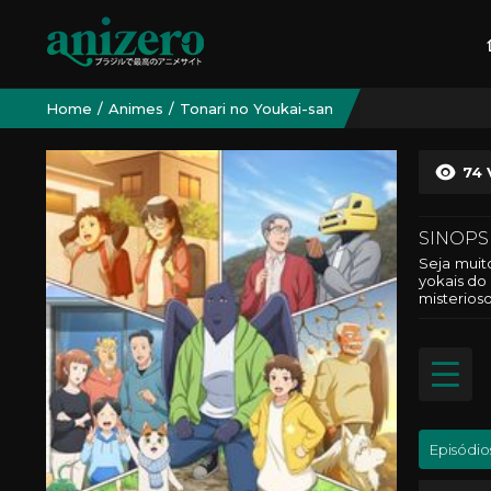
Home
Animes
Tonari no Youkai-san
74
SINOPS
Seja muit
yokais do
misterios
Episódio