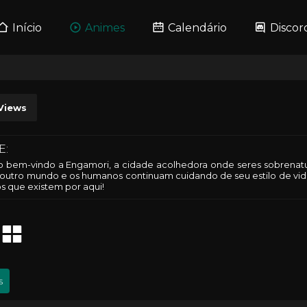
Início
Animes
Calendário
Discor
Views
E:
o bem-vindo a Engamori, a cidade acolhedora onde seres sobrenatura
 outro mundo e os humanos continuam cuidando de seu estilo de vida
os que existem por aqui!
s