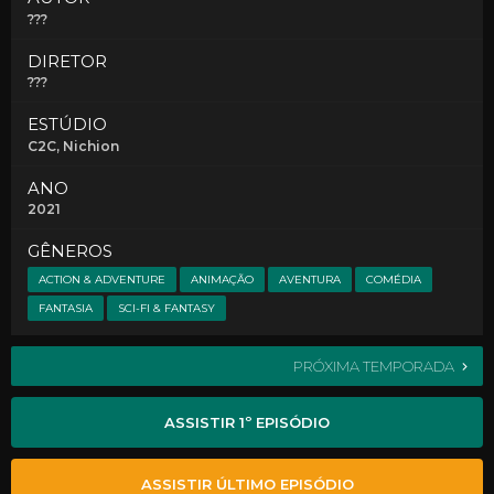
???
DIRETOR
???
ESTÚDIO
C2C
, Nichion
ANO
2021
GÊNEROS
ACTION & ADVENTURE
ANIMAÇÃO
AVENTURA
COMÉDIA
FANTASIA
SCI-FI & FANTASY
PRÓXIMA TEMPORADA
ASSISTIR 1º EPISÓDIO
ASSISTIR ÚLTIMO EPISÓDIO