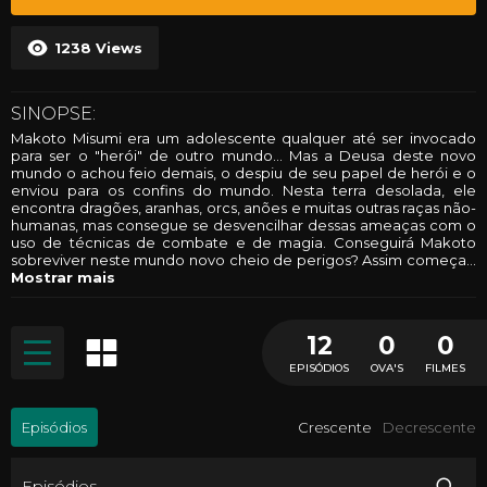
1238
Views
SINOPSE:
Makoto Misumi era um adolescente qualquer até ser invocado
para ser o "herói" de outro mundo... Mas a Deusa deste novo
mundo o achou feio demais, o despiu de seu papel de herói e o
enviou para os confins do mundo. Nesta terra desolada, ele
encontra dragões, aranhas, orcs, anões e muitas outras raças não-
humanas, mas consegue se desvencilhar dessas ameaças com o
uso de técnicas de combate e de magia. Conseguirá Makoto
sobreviver neste mundo novo cheio de perigos? Assim começa
...
Mostrar mais
12
0
0
EPISÓDIOS
OVA'S
FILMES
Episódios
Crescente
Decrescente
Episódios