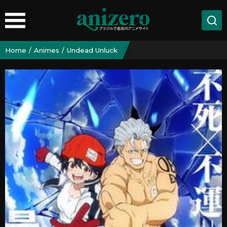
Home
Animes
Undead Unluck