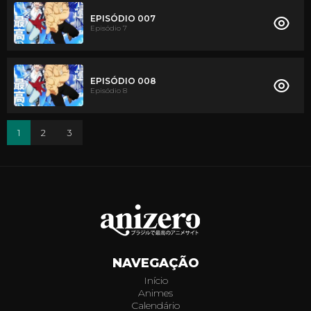
EPISÓDIO 007
Episódio 7
EPISÓDIO 008
Episódio 8
1
2
3
NAVEGAÇÃO
Início
Animes
Calendário