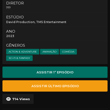
DIRETOR
???
ESTÚDIO
David Production
, TMS Entertainment
ANO
2023
GÊNEROS
ACTION & ADVENTURE
ANIMAÇÃO
COMÉDIA
SCI-FI & FANTASY
ASSISTIR 1º EPISÓDIO
ASSISTIR ÚLTIMO EPISÓDIO
714
Views