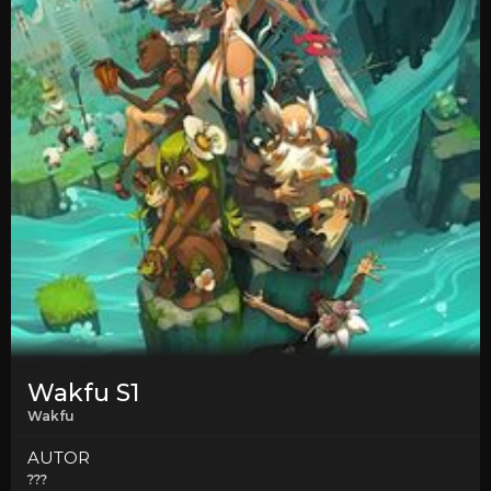
Wakfu S1
Wakfu
AUTOR
???