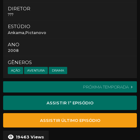
DIRETOR
???
ESTÚDIO
Ankama,Pictanovo
ANO
2008
GÊNEROS
AÇÃO
AVENTURA
DRAMA
PRÓXIMA TEMPORADA
ASSISTIR 1º EPISÓDIO
ASSISTIR ÚLTIMO EPISÓDIO
19463
Views