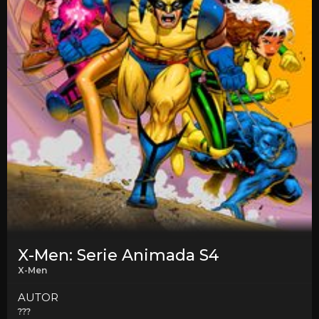
X-Men: Serie Animada S4
X-Men
AUTOR
???