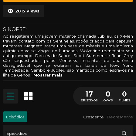
2015
Views
SINOPSE:
Ao resgatarem uma jovem mutante chamada Jubileu, os X-Men
travam contato com os Sentinelas, robôs criados para capturar
mutantes. Magneto ataca uma base de mísseis e uma indústria
química para se vingar do humanos. Wolverine reencontra seu
antigo inimigo, Dentes-de-Sabre. Scott Summers e Jean Grey
são sequestrados pelos Morlocks, mutantes de aparência
desagradável que se exilaram nos túneis de New York.
Tempestade, Gambit e Jubileu são mantidos como escravos na
ilha de Genos
...
Mostrar mais
17
0
0
EPISÓDIOS
OVA'S
FILMES
Episódios
Crescente
Decrescente
Episódios