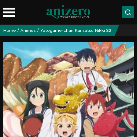
Home
Animes
Yatogame-chan Kansatsu Nikki S2