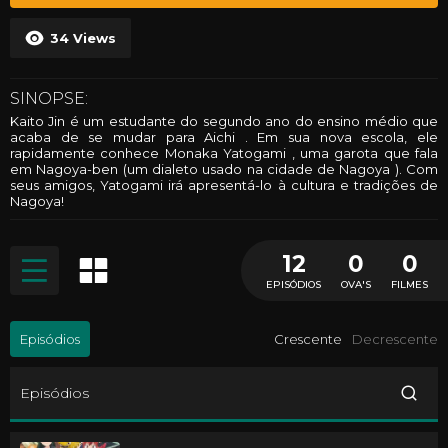
34
Views
SINOPSE:
Kaito Jin é um estudante do segundo ano do ensino médio que
acaba de se mudar para Aichi . Em sua nova escola, ele
rapidamente conhece Monaka Yatogami , uma garota que fala
em Nagoya-ben (um dialeto usado na cidade de Nagoya ). Com
seus amigos, Yatogami irá apresentá-lo à cultura e tradições de
Nagoya!
12
0
0
EPISÓDIOS
OVA'S
FILMES
Episódios
Crescente
Decrescente
Episódios