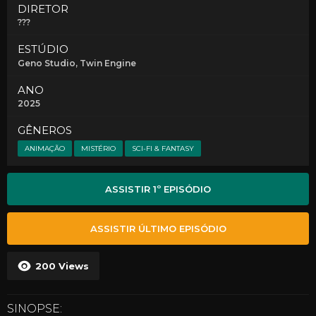
DIRETOR
???
ESTÚDIO
Geno Studio
, Twin Engine
ANO
2025
GÊNEROS
ANIMAÇÃO
MISTÉRIO
SCI-FI & FANTASY
ASSISTIR 1º EPISÓDIO
ASSISTIR ÚLTIMO EPISÓDIO
200
Views
SINOPSE: