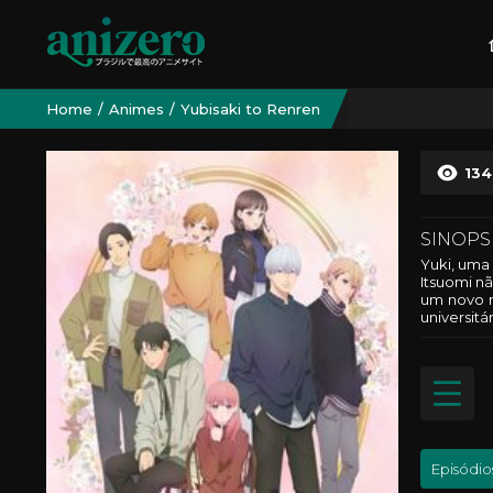
Home
Animes
Yubisaki to Renren
134
SINOPS
Yuki, uma 
Itsuomi n
um novo m
universitá
Episódio