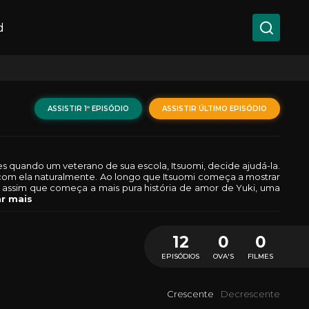
d
ASSISTIR 1º EPISÓDIO
ASSISTIR ÚLTIMO EPISÓDIO
des quando um veterano de sua escola, Itsuomi, decide ajudá-la.
com ela naturalmente. Ao longo que Itsuomi começa a mostrar
 assim que começa a mais pura história de amor de Yuki, uma
r mais
12
0
0
EPISÓDIOS
OVA'S
FILMES
Crescente
Decrescente