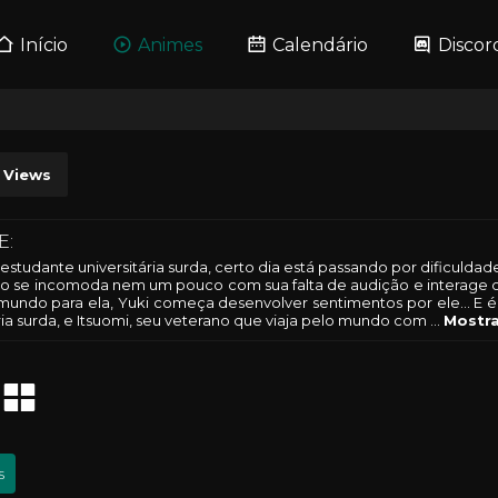
Início
Animes
Calendário
Discor
Views
E:
estudante universitária surda, certo dia está passando por dificulda
ão se incomoda nem um pouco com sua falta de audição e interage 
undo para ela, Yuki começa desenvolver sentimentos por ele... E é
ria surda, e Itsuomi, seu veterano que viaja pelo mundo com
...
Mostra
s