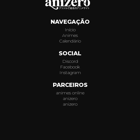
010
NAVEGAÇÃO
011
Início
Animes
012
Calendário
013
SOCIAL
Discord
014
Facebook
Instagram
015
PARCEIROS
animes online
anizero
anizero
© 2026
AniZero.
Assistir Animes Online Grátis em HD.