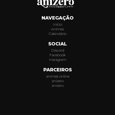
066
NAVEGAÇÃO
067
Início
Animes
068
Calendário
069
SOCIAL
Discord
070
Facebook
Instagram
071
PARCEIROS
animes online
072
anizero
anizero
073
© 2026
AniZero.
Assistir Animes Online Grátis em HD.