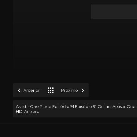
Anterior
Próximo
Assistir One Piece Episódio 91 Episódio 91 Online, Assistir On
HD, Anizero