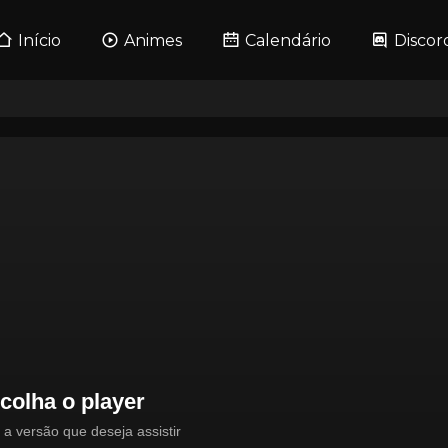
Início
Animes
Calendário
Discor