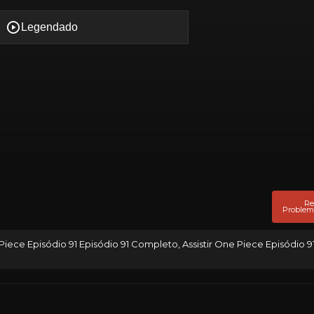
Re
Problem
e Piece Episódio 91 Episódio 91 Completo, Assistir One Piece Episódio 9