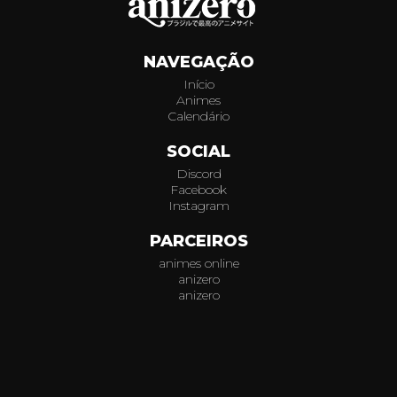
123
NAVEGAÇÃO
124
Início
Animes
125
Calendário
126
SOCIAL
Discord
127
Facebook
Instagram
128
PARCEIROS
animes online
129
anizero
anizero
130
© 2026
AniZero.
Assistir Animes Online Grátis em HD.