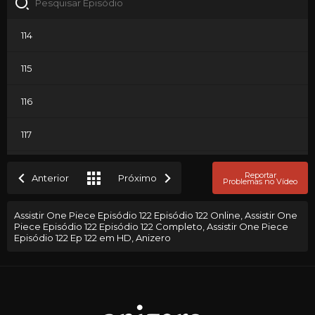
114
115
116
117
118
Reportar
Anterior
Próximo
Problemas no Vídeo
119
Assistir One Piece Episódio 122 Episódio 122 Online, Assistir One
Piece Episódio 122 Episódio 122 Completo, Assistir One Piece
120
Episódio 122 Ep 122 em HD, Anizero
121
122