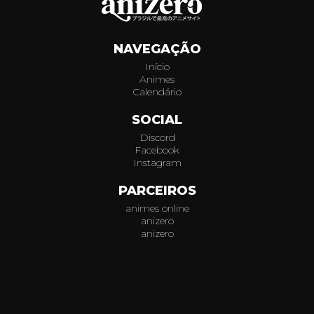
138
NAVEGAÇÃO
139
Início
Animes
140
Calendário
141
SOCIAL
Discord
142
Facebook
Instagram
143
PARCEIROS
animes online
144
anizero
anizero
145
© 2026
AniZero.
Assistir Animes Online Grátis em HD.