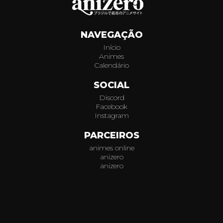
168
NAVEGAÇÃO
169
Início
Animes
170
Calendário
171
SOCIAL
Discord
172
Facebook
Instagram
173
PARCEIROS
animes online
174
anizero
anizero
175
© 2026
AniZero.
Assistir Animes Online Grátis em HD.