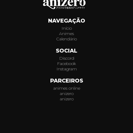
202
NAVEGAÇÃO
203
Início
Animes
204
Calendário
205
SOCIAL
Discord
206
Facebook
Instagram
207
PARCEIROS
animes online
208
anizero
anizero
209
© 2026
AniZero.
Assistir Animes Online Grátis em HD.