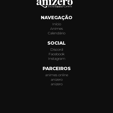
250
NAVEGAÇÃO
251
Início
Animes
252
Calendário
253
SOCIAL
Discord
254
Facebook
Instagram
255
PARCEIROS
animes online
256
anizero
anizero
257
© 2026
AniZero.
Assistir Animes Online Grátis em HD.