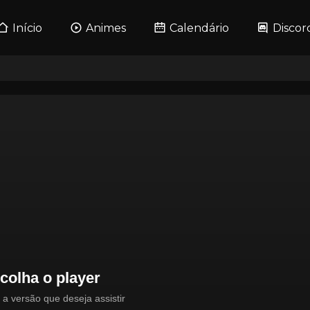
Início
Animes
Calendário
Discor