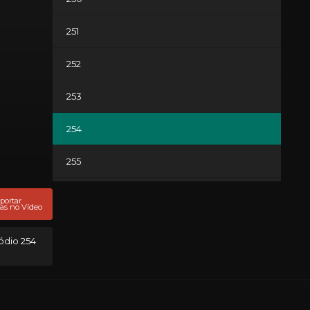
251
252
253
254
255
256
portar
as no Vídeo
257
sódio 254
258
259