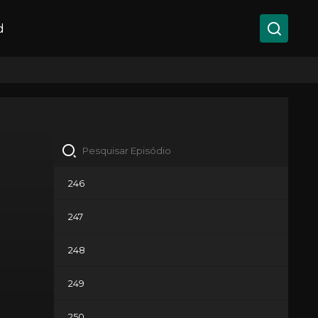
d
246
247
248
249
250