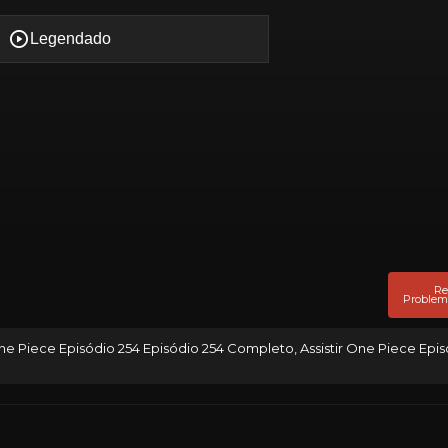
Re
Problem
 One Piece Episódio 254 Episódio 254 Completo, Assistir One Piece Epi