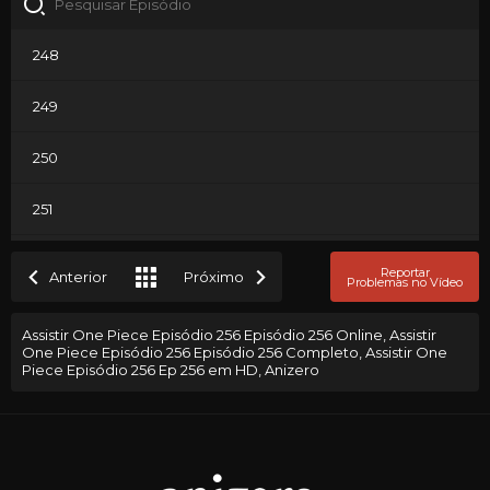
248
249
250
251
252
Reportar
Anterior
Próximo
Problemas no Vídeo
253
Assistir One Piece Episódio 256 Episódio 256 Online, Assistir
One Piece Episódio 256 Episódio 256 Completo, Assistir One
254
Piece Episódio 256 Ep 256 em HD, Anizero
255
256